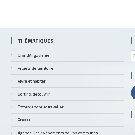
THÉMATIQUES
GrandAngoulême
Projets de territoire
Vivre et habiter
Sortir & découvrir
Entreprendre et travailler
Presse
Agenda : les évènements de vos communes