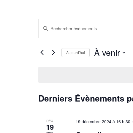
Recherche
Saisir
et
mot-
clé.
navigation
À venir
Rechercher
Aujourd’hui
de
Évènements
Sélectionnez
vues
par
la
mot-
date
Évènements
clé.
List
Derniers Évènements 
of
events
DÉC
19 décembre 2024 à 16 h 30 
19
in