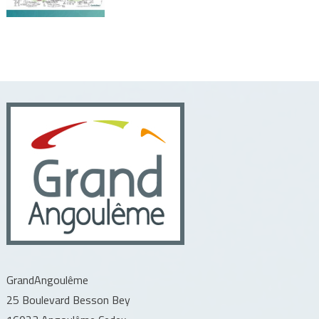
GrandAngoulême
25 Boulevard Besson Bey