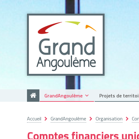
Panneau de gestion des cookies
GrandAngoulême
Projets de territoi
Accueil
GrandAngoulême
Organisation
Com
Comptes financiers un