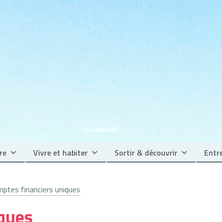
re
Vivre et habiter
Sortir & découvrir
Entre
ptes financiers uniques
iques