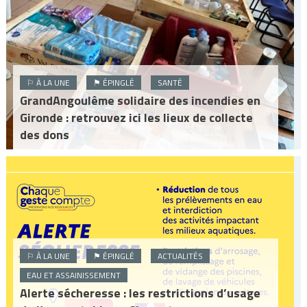
⚐ À LA UNE
⚑ ÉPINGLÉ
SANTÉ
GrandAngoulême solidaire des incendies en
Gironde : retrouvez ici les lieux de collecte
des dons
⚐ À LA UNE
⚑ ÉPINGLÉ
ACTUALITÉS
EAU ET ASSAINISSEMENT
Alerte sécheresse : les restrictions d’usage