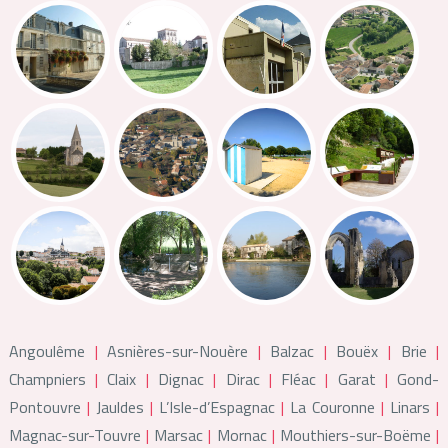
Angoulême
Asnières-sur-Nouère
Balzac
Bouëx
Brie
Champniers
Claix
Dignac
Dirac
Fléac
Garat
Gond-
Pontouvre
Jauldes
L’Isle-d’Espagnac
La Couronne
Linars
Magnac-sur-Touvre
Marsac
Mornac
Mouthiers-sur-Boëme