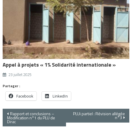
Appel à projets « 1% Solidarité internationale »
23 juillet 2025
Partager :
Facebook
LinkedIn
Navigation
Rapport et conclusions –
PLUi partiel : Révision allégée
n°3
Modification n°1 du PLU de
Dirac
de