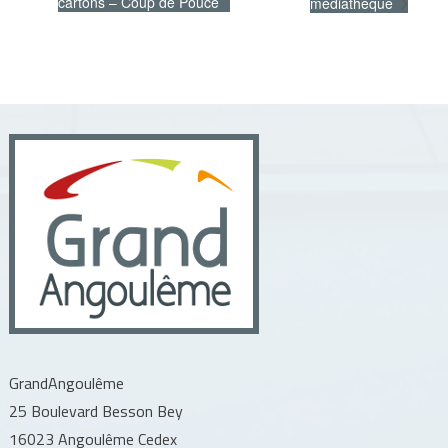
cartons – Coup de Pouce
médiathèque
GrandAngoulême
25 Boulevard Besson Bey
16023 Angoulême Cedex