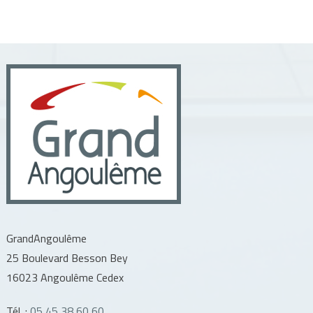
GrandAngoulême
25 Boulevard Besson Bey
16023 Angoulême Cedex
Tél. :
05 45 38 60 60