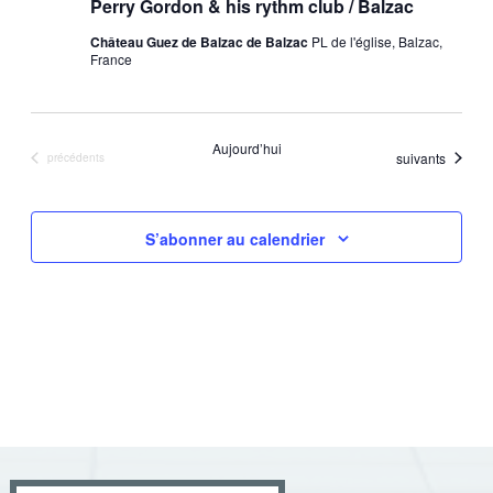
Perry Gordon & his rythm club / Balzac
Château Guez de Balzac de Balzac
PL de l'église, Balzac,
France
Aujourd’hui
Évènements
suivants
Évènements
précédents
S’abonner au calendrier