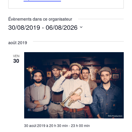
web
Évènements dans ce organisateur
30/08/2019
 - 
06/08/2026
Sélectionnez
août 2019
une
date.
VEN
30
30 août 2019 à 20 h 30 min
-
23 h 00 min