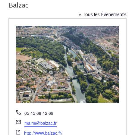
Balzac
« Tous les Évènements
Téléphone
05 45 68 42 69
Email
mairie@balzac.fr
Site
http://www.balzac.fr/