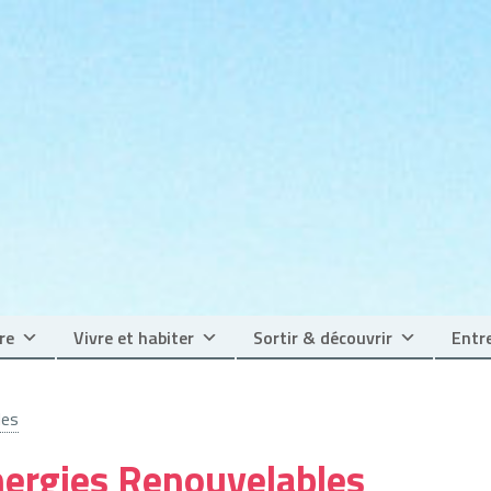
re
Vivre et habiter
Sortir & découvrir
Entre
les
nergies Renouvelables