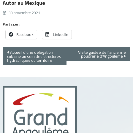
Autor au Mexique
30 novembre 2021
Partager :
Facebook
LinkedIn
Navigation
Accueil d’une délégation
Visite guidée de l’ancienne
poudrerie d’Angoulême
cubaine au sein des structures
hydrauliques du territoire
de
l’article