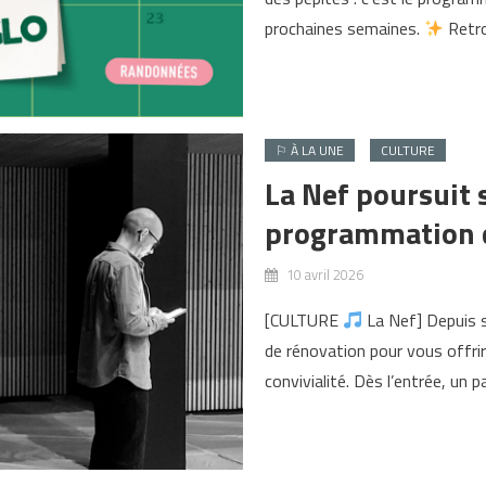
prochaines semaines.
Retr
⚐ À LA UNE
CULTURE
La Nef poursuit 
programmation 
10 avril 2026
[CULTURE
La Nef] Depuis 
de rénovation pour vous offrir
convivialité. Dès l’entrée, un p