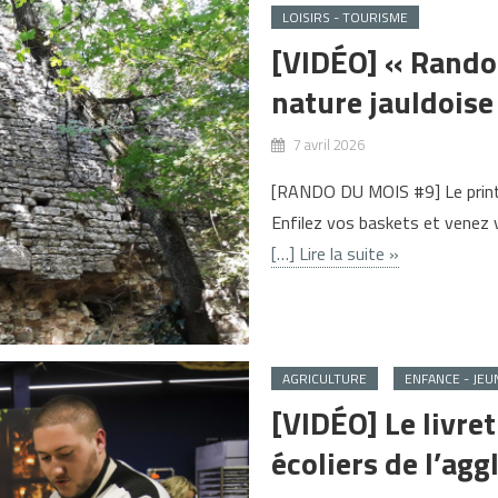
LOISIRS - TOURISME
[VIDÉO] « Rando 
nature jauldoise
7 avril 2026
[RANDO DU MOIS #9] Le printe
Enfilez vos baskets et venez 
[…] Lire la suite »
AGRICULTURE
ENFANCE - JEU
[VIDÉO] Le livr
écoliers de l’ag