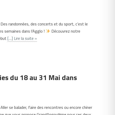
 randonnées, des concerts et du sport, c’est le
s semaines dans l’Agglo !
Découvrez notre
début
[…] Lire la suite »
ties du 18 au 31 Mai dans
er se balader, faire des rencontres ou encore chiner
amme que vous propose GrandAngoulême pour ces deux