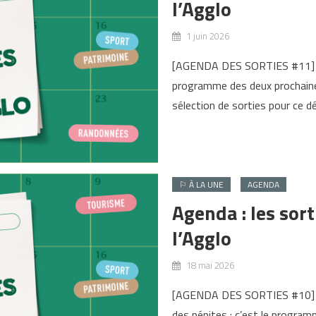
l’Agglo
1 juin 2026
[AGENDA DES SORTIES #11] Des
programme des deux prochaine
sélection de sorties pour ce 
⚐ À LA UNE
AGENDA
Agenda : les sor
l’Agglo
18 mai 2026
[AGENDA DES SORTIES #10] All
des pépites : c’est le progr