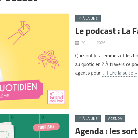
⚐ À LA UNE
Le podcast : La 
20 juillet 2026
Qui sont les femmes et les h
au quotidien ? À travers ce p
agents pour
[…] Lire la suite »
⚐ À LA UNE
AGENDA
Agenda : les sor