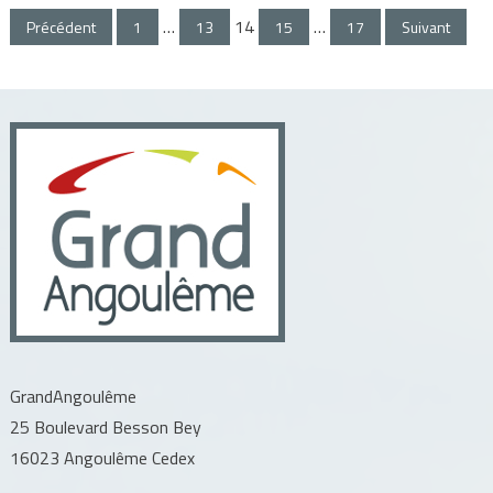
Pagination
…
14
…
Précédent
1
13
15
17
Suivant
des
publications
GrandAngoulême
25 Boulevard Besson Bey
16023 Angoulême Cedex