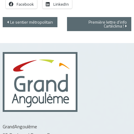
Facebook
LinkedIn
Navigation
Le sentier métropolitain
Première lettre d’info
Cartéclima !
de
l’article
GrandAngoulême