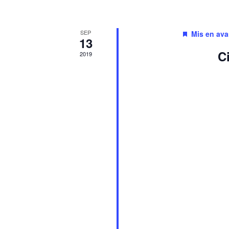
of
events
SEP
Mis en ava
13
in
C
2019
Photo
View