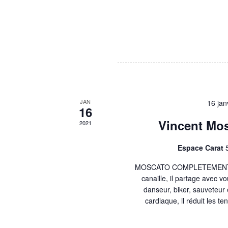
JAN
16 jan
16
Vincent Mos
2021
Espace Carat
MOSCATO COMPLETEMENT JOJO
canaille, il partage avec v
danseur, biker, sauveteur e
cardiaque, il réduit les te