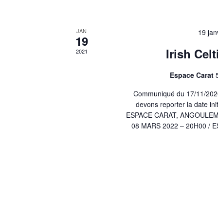
of
events
JAN
19 jan
19
in
Irish Celt
2021
Photo
Espace Carat
View
Communiqué du 17/11/2020 
devons reporter la date i
ESPACE CARAT, ANGOULEME Ce
08 MARS 2022 – 20H00 / 