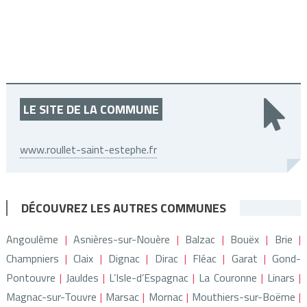
LE SITE DE LA COMMUNE
www.roullet-saint-estephe.fr
DÉCOUVREZ LES AUTRES COMMUNES
Angoulême
Asnières-sur-Nouère
Balzac
Bouëx
Brie
Champniers
Claix
Dignac
Dirac
Fléac
Garat
Gond-
Pontouvre
Jauldes
L’Isle-d’Espagnac
La Couronne
Linars
Magnac-sur-Touvre
Marsac
Mornac
Mouthiers-sur-Boëme