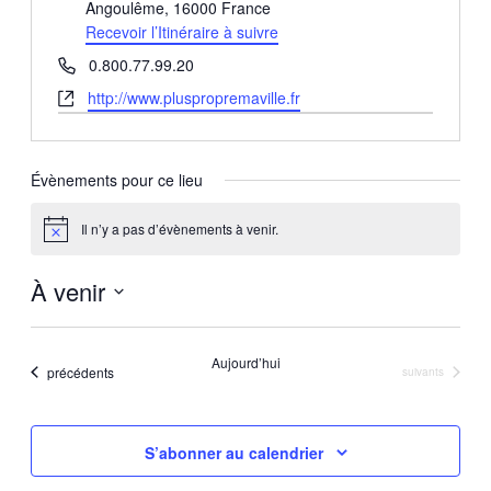
Angoulême
,
16000
France
Recevoir l’Itinéraire à suivre
Téléphone
0.800.77.99.20
Site
http://www.pluspropremaville.fr
web
Évènements pour ce lieu
Il n’y a pas d’évènements à venir.
Notice
À venir
Sélectionnez
une
Aujourd’hui
Évènements
précédents
Évènements
suivants
date.
S’abonner au calendrier