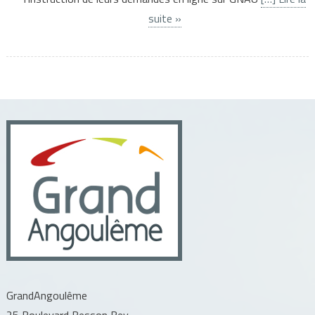
suite »
GrandAngoulême
25 Boulevard Besson Bey