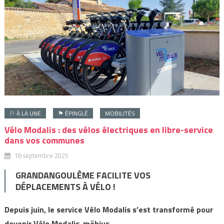
⚐ À LA UNE
⚑ ÉPINGLÉ
MOBILITÉS
Vélo Modalis : des vélos électriques en libre-service
dans vos communes
18 septembre 2025
GRANDANGOULÊME FACILITE VOS
DÉPLACEMENTS À VÉLO !
Depuis juin, le service Vélo Modalis s’est transformé pour
devenir Vélo Modalis-möbius.