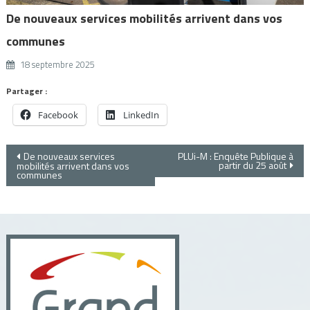
De nouveaux services mobilités arrivent dans vos
communes
18 septembre 2025
Partager :
Facebook
LinkedIn
Navigation
De nouveaux services
PLUi-M : Enquête Publique à
partir du 25 août
mobilités arrivent dans vos
communes
de
l’article