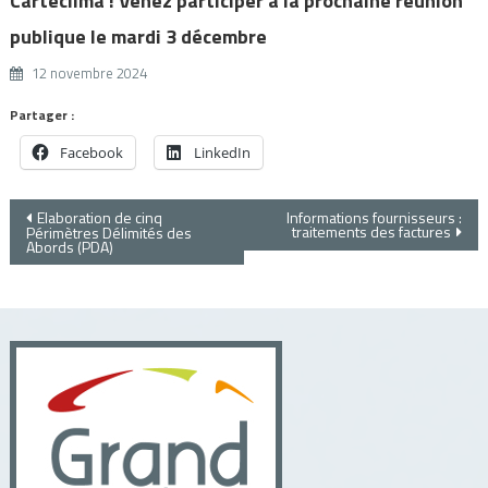
Cartéclima ! Venez participer à la prochaine réunion
publique le mardi 3 décembre
12 novembre 2024
Partager :
Facebook
LinkedIn
Navigation
Elaboration de cinq
Informations fournisseurs :
traitements des factures
Périmètres Délimités des
Abords (PDA)
de
l’article