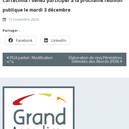
Cartéclima ! Venez participer à la prochaine réunion
publique le mardi 3 décembre
12 novembre 2024
Partager :
Facebook
LinkedIn
Navigation
PLUi partiel : Modification
Elaboration de cinq Périmètres
Délimités des Abords (PDA)
n°4
de
l’article