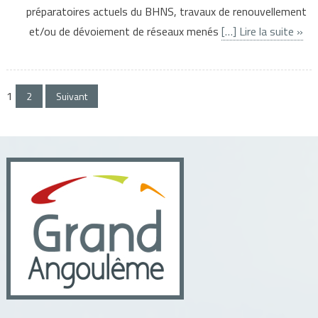
préparatoires actuels du BHNS, travaux de renouvellement
et/ou de dévoiement de réseaux menés
[…] Lire la suite »
Pagination
1
2
Suivant
des
publications